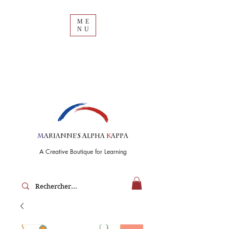
ME
NU
M
arianne's
A
lpha
K
appa
A Creative Boutique for Learning